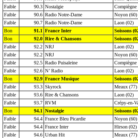
Faible
90.3
Nostalgie
Compiègne 
Faible
90.6
Radio Notre-Dame
Noyon (60)
Faible
90.7
Radio Notre-Dame
Laon (02)
Bon
91.1
France Inter
Soissons (0
Bon
92.0
Rire & Chansons
Soissons (0
Faible
92.2
NRJ
Laon (02)
Faible
92.2
NRJ
Noyon (60)
Faible
92.5
Radio Puisaleine
Compiègne 
Faible
92.6
N’ Radio
Laon (02)
Bon
92.9
France Musique
Soissons (0
Faible
93.3
Skyrock
Meaux (77)
Faible
93.6
Rire & Chansons
Laon (02)
Faible
93.7
RVM
Crépy-en-Va
Bon
94.1
Nostalgie
Soissons (0
Faible
94.4
France Bleu Picardie
Noyon (60)
Faible
94.4
France Inter
Hirson (02)
Faible
94.6
Urban Hit
Meaux (77)