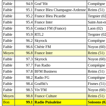
Faible
94.9
Graf’Hit
Compiègne 
Faible
95.1
France Bleu Champagne-Ardenne
Reims (51)
Faible
95.2
France Bleu Picardie
Tergnier (02
Faible
95.4
France Inter
Saint-Just-
Faible
95.6
Contact FM (France)
Laon (02)
Faible
95.9
RTL2
Tergnier (02
Faible
96.2
Skyrock
Compiègne 
Faible
96.6
Chérie FM
Noyon (60)
Moyen
96.8
France Inter
Reims (51)
Faible
97.3
Skyrock
Noyon (60)
Faible
97.7
Fun Radio
Compiègne 
Faible
97.8
BFM Business
Reims (51)
Faible
98.2
Radio FG
Compiègne 
Faible
98.4
Graffiti’s
Fismes (51)
Faible
98.5
Viv’FM
Noyon (60)
Moyen
98.8
France Culture
Reims (51)
Bon
99.1
Radio Puisaleine
Soissons (0