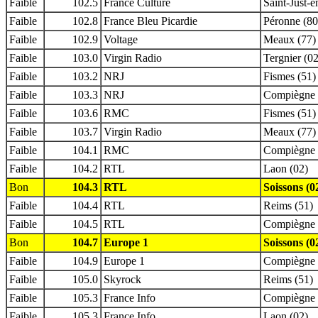
Faible
102.5
France Culture
Saint-Just-
Faible
102.8
France Bleu Picardie
Péronne (80
Faible
102.9
Voltage
Meaux (77)
Faible
103.0
Virgin Radio
Tergnier (02
Faible
103.2
NRJ
Fismes (51)
Faible
103.3
NRJ
Compiègne 
Faible
103.6
RMC
Fismes (51)
Faible
103.7
Virgin Radio
Meaux (77)
Faible
104.1
RMC
Compiègne 
Faible
104.2
RTL
Laon (02)
Bon
104.3
RTL
Soissons (0
Faible
104.4
RTL
Reims (51)
Faible
104.5
RTL
Compiègne 
Bon
104.7
Europe 1
Soissons (0
Faible
104.9
Europe 1
Compiègne 
Faible
105.0
Skyrock
Reims (51)
Faible
105.3
France Info
Compiègne 
Faible
105.3
France Info
Laon (02)