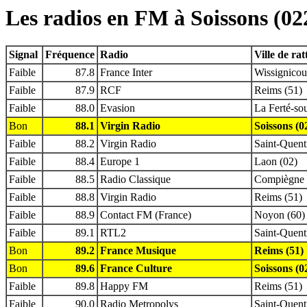
Les radios en FM à Soissons (02
Signal
Fréquence
Radio
Ville de ra
Faible
87.8
France Inter
Wissignicou
Faible
87.9
RCF
Reims (51)
Faible
88.0
Evasion
La Ferté-so
Bon
88.1
Virgin Radio
Soissons (0
Faible
88.2
Virgin Radio
Saint-Quent
Faible
88.4
Europe 1
Laon (02)
Faible
88.5
Radio Classique
Compiègne 
Faible
88.8
Virgin Radio
Reims (51)
Faible
88.9
Contact FM (France)
Noyon (60)
Faible
89.1
RTL2
Saint-Quent
Bon
89.2
France Musique
Reims (51)
Bon
89.6
France Culture
Soissons (0
Faible
89.8
Happy FM
Reims (51)
Faible
90.0
Radio Metropolys
Saint-Quent