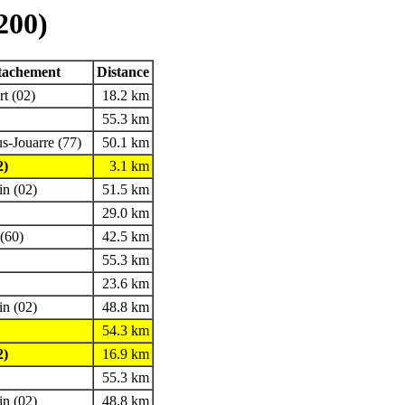
200)
ttachement
Distance
rt (02)
18.2 km
55.3 km
us-Jouarre (77)
50.1 km
2)
3.1 km
in (02)
51.5 km
29.0 km
(60)
42.5 km
55.3 km
23.6 km
in (02)
48.8 km
54.3 km
2)
16.9 km
55.3 km
in (02)
48.8 km