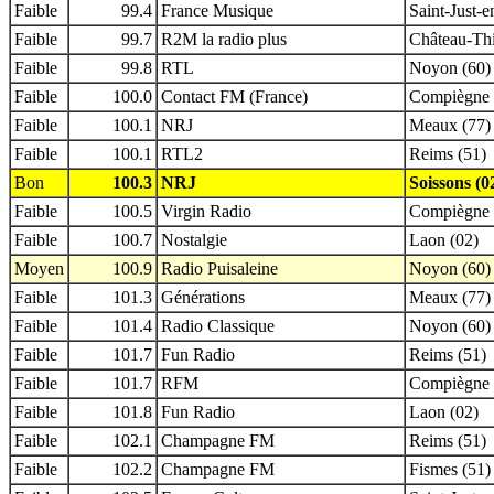
Faible
99.4
France Musique
Saint-Just-
Faible
99.7
R2M la radio plus
Château-Thi
Faible
99.8
RTL
Noyon (60)
Faible
100.0
Contact FM (France)
Compiègne 
Faible
100.1
NRJ
Meaux (77)
Faible
100.1
RTL2
Reims (51)
Bon
100.3
NRJ
Soissons (0
Faible
100.5
Virgin Radio
Compiègne 
Faible
100.7
Nostalgie
Laon (02)
Moyen
100.9
Radio Puisaleine
Noyon (60)
Faible
101.3
Générations
Meaux (77)
Faible
101.4
Radio Classique
Noyon (60)
Faible
101.7
Fun Radio
Reims (51)
Faible
101.7
RFM
Compiègne 
Faible
101.8
Fun Radio
Laon (02)
Faible
102.1
Champagne FM
Reims (51)
Faible
102.2
Champagne FM
Fismes (51)