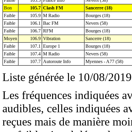
Faible
105.5
France Info
Nevers (58)
Bon
105.7
Clash FM
Sancerre (18)
Faible
105.9
M Radio
Bourges (18)
Faible
106.1
Bac FM
Nevers (58)
Faible
106.7
RFM
Bourges (18)
Moyen
106.9
Vibration
Sancerre (18)
Faible
107.1
Europe 1
Bourges (18)
Faible
107.4
M Radio
Nevers (58)
Faible
107.7
Autoroute Info
Myennes - A77 (58)
Liste générée le 10/08/2019
Les fréquences indiquées av
audibles, celles indiquées 
reçues mais de manière moin