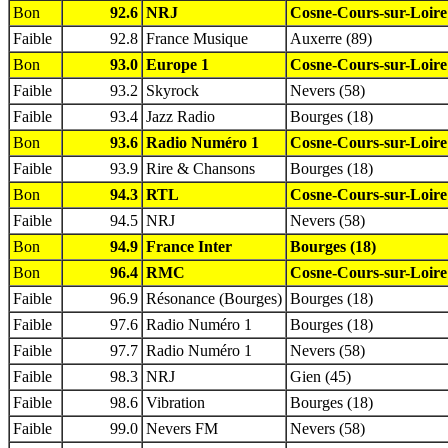
Bon
92.6
NRJ
Cosne-Cours-sur-Loire
Faible
92.8
France Musique
Auxerre (89)
Bon
93.0
Europe 1
Cosne-Cours-sur-Loire
Faible
93.2
Skyrock
Nevers (58)
Faible
93.4
Jazz Radio
Bourges (18)
Bon
93.6
Radio Numéro 1
Cosne-Cours-sur-Loire
Faible
93.9
Rire & Chansons
Bourges (18)
Bon
94.3
RTL
Cosne-Cours-sur-Loire
Faible
94.5
NRJ
Nevers (58)
Bon
94.9
France Inter
Bourges (18)
Bon
96.4
RMC
Cosne-Cours-sur-Loire
Faible
96.9
Résonance (Bourges)
Bourges (18)
Faible
97.6
Radio Numéro 1
Bourges (18)
Faible
97.7
Radio Numéro 1
Nevers (58)
Faible
98.3
NRJ
Gien (45)
Faible
98.6
Vibration
Bourges (18)
Faible
99.0
Nevers FM
Nevers (58)