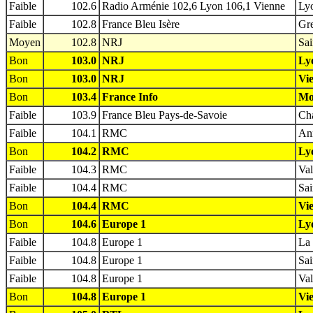
Faible
102.6
Radio Arménie 102,6 Lyon 106,1 Vienne
Lyo
Faible
102.8
France Bleu Isère
Gre
Moyen
102.8
NRJ
Sai
Bon
103.0
NRJ
Ly
Bon
103.0
NRJ
Vie
Bon
103.4
France Info
Mon
Faible
103.9
France Bleu Pays-de-Savoie
Ch
Faible
104.1
RMC
An
Bon
104.2
RMC
Ly
Faible
104.3
RMC
Val
Faible
104.4
RMC
Sai
Bon
104.4
RMC
Vie
Bon
104.6
Europe 1
Ly
Faible
104.8
Europe 1
La 
Faible
104.8
Europe 1
Sai
Faible
104.8
Europe 1
Val
Bon
104.8
Europe 1
Vie