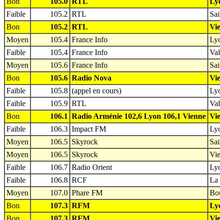
Bon
105.0
RTL
Ly
Faible
105.2
RTL
Sai
Bon
105.2
RTL
Vie
Moyen
105.4
France Info
Lyo
Faible
105.4
France Info
Val
Moyen
105.6
France Info
Sai
Bon
105.6
Radio Nova
Vie
Faible
105.8
(appel en cours)
Lyo
Faible
105.9
RTL
Val
Bon
106.1
Radio Arménie 102,6 Lyon 106,1 Vienne
Vie
Faible
106.3
Impact FM
Lyo
Moyen
106.5
Skyrock
Sai
Moyen
106.5
Skyrock
Vie
Faible
106.7
Radio Orient
Lyo
Faible
106.8
RCF
La 
Moyen
107.0
Phare FM
Bou
Bon
107.3
RFM
Ly
Bon
107.3
RFM
Vie