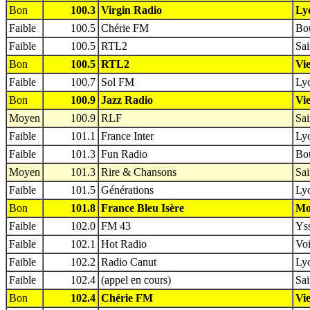
Bon
100.3
Virgin Radio
Ly
Faible
100.5
Chérie FM
Bou
Faible
100.5
RTL2
Sai
Bon
100.5
RTL2
Vie
Faible
100.7
Sol FM
Lyo
Bon
100.9
Jazz Radio
Vie
Moyen
100.9
RLF
Sai
Faible
101.1
France Inter
Lyo
Faible
101.3
Fun Radio
Bou
Moyen
101.3
Rire & Chansons
Sai
Faible
101.5
Générations
Lyo
Bon
101.8
France Bleu Isère
Mon
Faible
102.0
FM 43
Yss
Faible
102.1
Hot Radio
Voi
Faible
102.2
Radio Canut
Lyo
Faible
102.4
(appel en cours)
Sai
Bon
102.4
Chérie FM
Vie