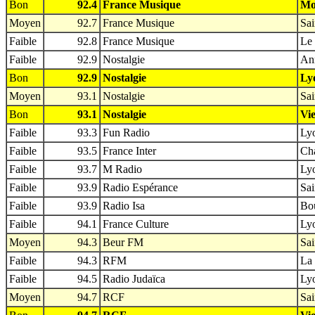
Bon
92.4
France Musique
Mon
Moyen
92.7
France Musique
Sai
Faible
92.8
France Musique
Le 
Faible
92.9
Nostalgie
An
Bon
92.9
Nostalgie
Ly
Moyen
93.1
Nostalgie
Sai
Bon
93.1
Nostalgie
Vie
Faible
93.3
Fun Radio
Lyo
Faible
93.5
France Inter
Ch
Faible
93.7
M Radio
Lyo
Faible
93.9
Radio Espérance
Sai
Faible
93.9
Radio Isa
Bou
Faible
94.1
France Culture
Lyo
Moyen
94.3
Beur FM
Sai
Faible
94.3
RFM
La 
Faible
94.5
Radio Judaïca
Lyo
Moyen
94.7
RCF
Sai