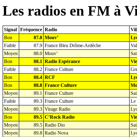
Les radios en FM à V
Signal
Fréquence
Radio
Vil
Bon
87.8
Mouv’
Ly
Faible
87.9
France Bleu Drôme-Ardèche
Val
Moyen
88.0
Mouv’
Sai
Bon
88.1
Radio Espérance
Vie
Faible
88.2
France Culture
Gre
Bon
88.4
RCF
Ly
Bon
88.8
France Culture
Mon
Moyen
89.1
France Culture
Sai
Faible
89.3
France Culture
Le 
Moyen
89.3
Virage Radio
Lyo
Bon
89.5
C’Rock Radio
Vie
Moyen
89.5
Radio Dio
Sai
Moyen
89.8
Radio Nova
Lyo