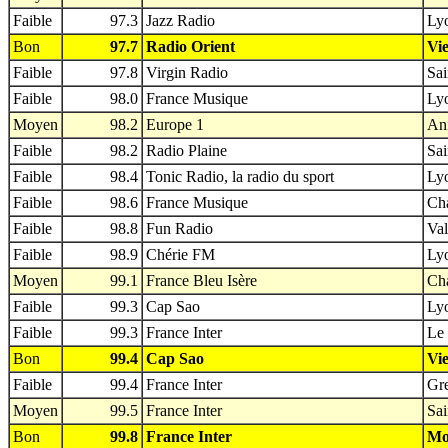
Faible
97.3
Jazz Radio
Lyo
Bon
97.7
Radio Orient
Vie
Faible
97.8
Virgin Radio
Sai
Faible
98.0
France Musique
Lyo
Moyen
98.2
Europe 1
An
Faible
98.2
Radio Plaine
Sai
Faible
98.4
Tonic Radio, la radio du sport
Lyo
Faible
98.6
France Musique
Ch
Faible
98.8
Fun Radio
Val
Faible
98.9
Chérie FM
Lyo
Moyen
99.1
France Bleu Isère
Ch
Faible
99.3
Cap Sao
Lyo
Faible
99.3
France Inter
Le 
Bon
99.4
Cap Sao
Vie
Faible
99.4
France Inter
Gre
Moyen
99.5
France Inter
Sai
Bon
99.8
France Inter
Mon