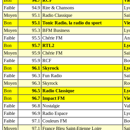
Bon
94.7
RCF
Vie
Faible
94.9
Rire & Chansons
Lyo
Moyen
95.1
Radio Classique
Sai
Bon
95.1
Tonic Radio, la radio du sport
Vie
Moyen
95.3
BFM Business
Lyo
Faible
95.5
Chérie FM
An
Bon
95.7
RTL2
Ly
Moyen
95.9
Chérie FM
Sai
Faible
95.9
RCF
Bou
Bon
96.1
Skyrock
Ly
Faible
96.3
Fun Radio
Sai
Moyen
96.3
Skyrock
Rou
Bon
96.5
Radio Classique
Ly
Bon
96.7
Impact FM
Vie
Faible
96.8
Nostalgie
Val
Faible
96.9
Radio Espace
Lyo
Faible
97.1
Couleurs FM
Bou
Moyen
97.1
France Bleu Saint-Etienne Loire
Sai