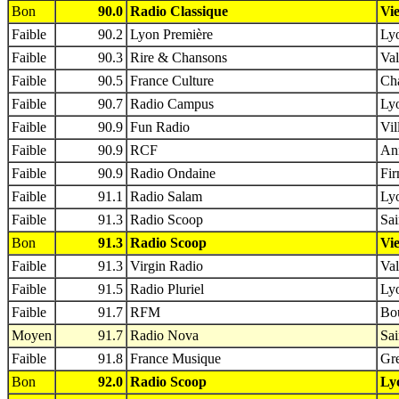
Bon
90.0
Radio Classique
Vie
Faible
90.2
Lyon Première
Lyo
Faible
90.3
Rire & Chansons
Val
Faible
90.5
France Culture
Ch
Faible
90.7
Radio Campus
Lyo
Faible
90.9
Fun Radio
Vil
Faible
90.9
RCF
An
Faible
90.9
Radio Ondaine
Fir
Faible
91.1
Radio Salam
Lyo
Faible
91.3
Radio Scoop
Sai
Bon
91.3
Radio Scoop
Vie
Faible
91.3
Virgin Radio
Val
Faible
91.5
Radio Pluriel
Lyo
Faible
91.7
RFM
Bou
Moyen
91.7
Radio Nova
Sai
Faible
91.8
France Musique
Gre
Bon
92.0
Radio Scoop
Ly