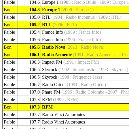
Faible
104.6
Europe 1
(1985 : Radio Bulle - 1989 : Europe 1
Bon
104.8
Europe 1
(2006 : Europe 1)
Faible
105.0
RTL
(1984 : Radio Inconnue - 1989 : RTL)
Bon
105.2
RTL
(2006 : RTL)
Faible
105.4
France Info
(1989 : France Info)
Faible
105.6
France Info
(1996 : France Info)
Bon
105.6
Radio Nova
(2013 : Radio Nova)
Bon
106.1
Radio Arménie
(1991 : Radio Arménie - 2016
Faible
106.3
Impact FM
(1991 : Impact FM)
Faible
106.5
Skyrock
(1992 : Superloustic - 1993 : Skyrock)
Faible
106.5
Skyrock
(1998 : Fréquence Jazz)
Faible
106.7
Radio Orient
(1991 : Radio Orient)
Faible
107.0
Phare FM
(1996 : Radio Colombe - 2007 : Pha
Faible
107.3
RFM
(1996 : RFM)
Bon
107.3
RFM
Faible
107.7
Radio Vinci Autoroutes
Faible
107.7
Radio Vinci Autoroutes