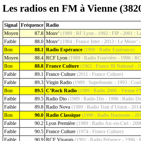
Les radios en FM à Vienne (382
Signal
Fréquence
Radio
Moyen
87.8
Mouv’
(1989 : RF Lyon - 1992 : FIP - 2001 : 
Faible
88.0
Mouv’
(1984 : France Inter - 2013 : Le Mouv’ 
Bon
88.1
Radio Espérance
(1990 : Radio Espérance)
Moyen
88.4
RCF Lyon
(1989 : Radio Fourvière - 1996 : R
Bon
88.8
France Culture
(1962 : France III National - 
Faible
89.1
France Culture
(2011 : France Culture)
Faible
89.3
Virgin Radio
(1989 : Superloustic - 1993 : Coul
Bon
89.5
C’Rock Radio
(1989 : Radio 2000 - Vienne F
Faible
89.5
Radio Dio
(1989 : Radio Dio - 1996 : Radio Di
Faible
89.8
Radio Nova
(1989 : Radio Trait d’Union - 201
Bon
90.0
Radio Classique
(1990 : Radio Harmonie - 201
Faible
90.2
Lyon Première
(1989 : Radio Arc-en-Ciel - 200
Faible
90.5
France Culture
(1974 : France Culture)
Faible
90.9
RCF Vivarais
(1991 : Radio Présence - 1996 : 