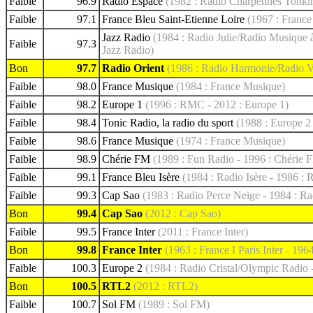
Faible
96.9
Radio Espace
(1982 : Radio Charpennes Tonkin
Faible
97.1
France Bleu Saint-Etienne Loire
(1967 : France
Jazz Radio
(1984 : Radio Julie/Radio Musique à
Faible
97.3
Jazz Radio)
Bon
97.7
Radio Orient
(1986 : Radio Harmonie/Radio Va
Faible
98.0
France Musique
(1984 : France Musique)
Faible
98.2
Europe 1
(1996 : RMC - 2012 : Europe 1)
Faible
98.4
Tonic Radio, la radio du sport
(1988 : Europe 2 
Faible
98.6
France Musique
(1974 : France Musique)
Faible
98.9
Chérie FM
(1989 : Fun Radio - 1996 : Chérie F
Faible
99.1
France Bleu Isère
(1984 : Radio Isère - 1986 : R
Faible
99.3
Cap Sao
(1983 : Radio Perce Neige - 1984 : Ra
Bon
99.4
Cap Sao
(2012 : Cap Sao)
Faible
99.5
France Inter
(2011 : France Inter)
Bon
99.8
France Inter
(1963 : France I Paris Inter - 1964
Faible
100.3
Europe 2
(1984 : Radio Cristal/Olympic Radio 
Bon
100.5
RTL2
(2012 : RTL2)
Faible
100.7
Sol FM
(1989 : Sol FM)