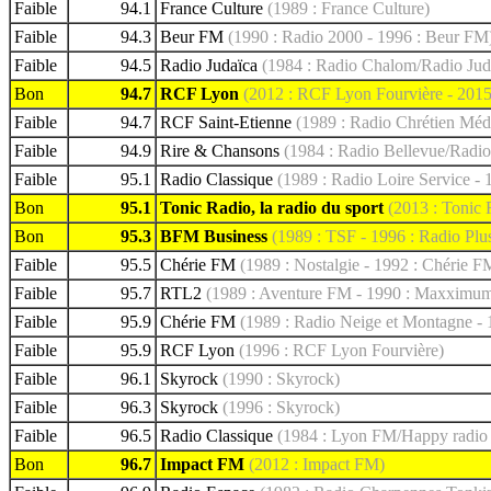
Faible
94.1
France Culture
(1989 : France Culture)
Faible
94.3
Beur FM
(1990 : Radio 2000 - 1996 : Beur FM
Faible
94.5
Radio Judaïca
(1984 : Radio Chalom/Radio Jud
Bon
94.7
RCF Lyon
(2012 : RCF Lyon Fourvière - 201
Faible
94.7
RCF Saint-Etienne
(1989 : Radio Chrétien Médi
Faible
94.9
Rire & Chansons
(1984 : Radio Bellevue/Radio
Faible
95.1
Radio Classique
(1989 : Radio Loire Service - 
Bon
95.1
Tonic Radio, la radio du sport
(2013 : Tonic R
Bon
95.3
BFM Business
(1989 : TSF - 1996 : Radio Plu
Faible
95.5
Chérie FM
(1989 : Nostalgie - 1992 : Chérie F
Faible
95.7
RTL2
(1989 : Aventure FM - 1990 : Maxximum
Faible
95.9
Chérie FM
(1989 : Radio Neige et Montagne - 
Faible
95.9
RCF Lyon
(1996 : RCF Lyon Fourvière)
Faible
96.1
Skyrock
(1990 : Skyrock)
Faible
96.3
Skyrock
(1996 : Skyrock)
Faible
96.5
Radio Classique
(1984 : Lyon FM/Happy radio -
Bon
96.7
Impact FM
(2012 : Impact FM)