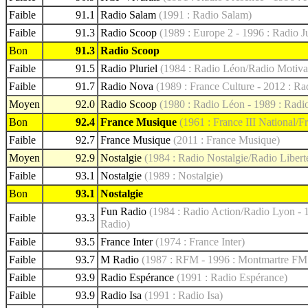
Faible
91.1
Radio Salam
(1991 : Radio Salam)
Faible
91.3
Radio Scoop
(1989 : Europe 2 - 1996 : Radio 
Bon
91.3
Radio Scoop
Faible
91.5
Radio Pluriel
(1984 : Radio Léon/Radio Motivati
Faible
91.7
Radio Nova
(1989 : France Culture - 2012 : R
Moyen
92.0
Radio Scoop
(1980 : Radio Léon - 1989 : Radi
Bon
92.4
France Musique
(1961 : France III National/F
Faible
92.7
France Musique
(2011 : France Musique)
Moyen
92.9
Nostalgie
(1984 : Radio Nostalgie/Radio Libert
Faible
93.1
Nostalgie
(1989 : Nostalgie)
Bon
93.1
Nostalgie
Fun Radio
(1984 : Radio Action/Radio Lyon - 
Faible
93.3
Radio)
Faible
93.5
France Inter
(1974 : France Inter)
Faible
93.7
M Radio
(1987 : RFM - 1996 : Montmartre FM
Faible
93.9
Radio Espérance
(1991 : Radio Espérance)
Faible
93.9
Radio Isa
(1991 : Radio Isa)