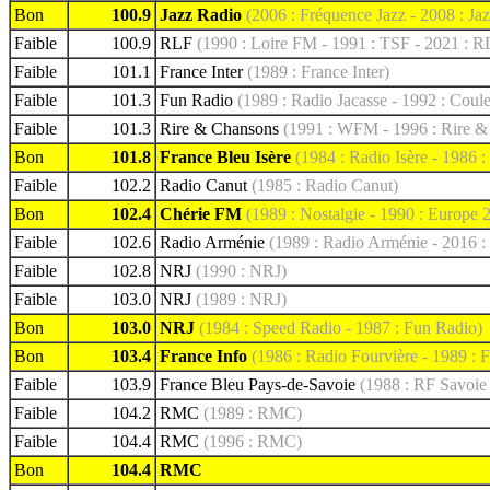
Bon
100.9
Jazz Radio
(2006 : Fréquence Jazz - 2008 : Ja
Faible
100.9
RLF
(1990 : Loire FM - 1991 : TSF - 2021 : R
Faible
101.1
France Inter
(1989 : France Inter)
Faible
101.3
Fun Radio
(1989 : Radio Jacasse - 1992 : Coul
Faible
101.3
Rire & Chansons
(1991 : WFM - 1996 : Rire &
Bon
101.8
France Bleu Isère
(1984 : Radio Isère - 1986 :
Faible
102.2
Radio Canut
(1985 : Radio Canut)
Bon
102.4
Chérie FM
(1989 : Nostalgie - 1990 : Europe 
Faible
102.6
Radio Arménie
(1989 : Radio Arménie - 2016 
Faible
102.8
NRJ
(1990 : NRJ)
Faible
103.0
NRJ
(1989 : NRJ)
Bon
103.0
NRJ
(1984 : Speed Radio - 1987 : Fun Radio)
Bon
103.4
France Info
(1986 : Radio Fourvière - 1989 : F
Faible
103.9
France Bleu Pays-de-Savoie
(1988 : RF Savoie
Faible
104.2
RMC
(1989 : RMC)
Faible
104.4
RMC
(1996 : RMC)
Bon
104.4
RMC