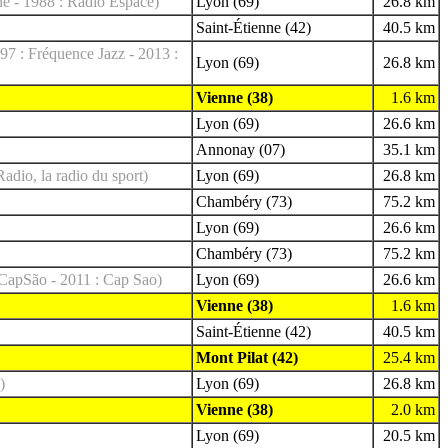
e - 1988 : Radio Espace)
Lyon (69)
26.8 km
Saint-Étienne (42)
40.5 km
97 : Fréquence Jazz - 2013 :
Lyon (69)
26.8 km
Vienne (38)
1.6 km
Lyon (69)
26.6 km
Annonay (07)
35.1 km
adio, la radio du sport)
Lyon (69)
26.8 km
Chambéry (73)
75.2 km
Lyon (69)
26.6 km
Chambéry (73)
75.2 km
 CapSão - 2011 : Cap Sao)
Lyon (69)
26.6 km
Vienne (38)
1.6 km
Saint-Étienne (42)
40.5 km
Mont Pilat (42)
25.4 km
)
Lyon (69)
26.8 km
Vienne (38)
2.0 km
Lyon (69)
20.5 km