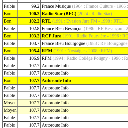
Faible
99.2
France Musique
(1964 : France Culture - 1966 
Bon
100.2
Radio Star (BFC)
(2024 : Radio Star)
Bon
102.2
RTL
(1991 : Evasion Jura FM - 1998 : RTL)
Faible
102.8
France Bleu Besançon
(1986 : RF Besançon - 
Bon
103.2
RCF Jura
(1991 : Radio Fourvière - 1996 : R
Faible
103.7
France Bleu Bourgogne
(1983 : RF Bourgogne
Bon
105.4
RFM
(1991 : Nostalgie - 2008 : RFM)
Faible
106.9
RFM
(1994 : Radio Collège Poligny - 1996 : R
Faible
107.7
Autoroute Info
Faible
107.7
Autoroute Info
Bon
107.7
Autoroute Info
Faible
107.7
Autoroute Info
Faible
107.7
Autoroute Info
Moyen
107.7
Autoroute Info
Moyen
107.7
Autoroute Info
Faible
107.7
Autoroute Info
Faible
107.7
Autoroute Info