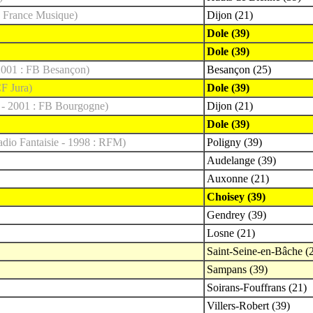
: France Musique)
Dijon (21)
Dole (39)
Dole (39)
2001 : FB Besançon)
Besançon (25)
CF Jura)
Dole (39)
 - 2001 : FB Bourgogne)
Dijon (21)
Dole (39)
adio Fantaisie - 1998 : RFM)
Poligny (39)
Audelange (39)
Auxonne (21)
Choisey (39)
Gendrey (39)
Losne (21)
Saint-Seine-en-Bâche (
Sampans (39)
Soirans-Fouffrans (21)
Villers-Robert (39)