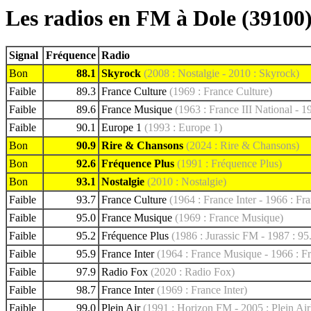
Les radios en FM à Dole (39100
Signal
Fréquence
Radio
Bon
88.1
Skyrock
(2008 : Nostalgie - 2010 : Skyrock)
Faible
89.3
France Culture
(1969 : France Culture)
Faible
89.6
France Musique
(1963 : France III National - 
Faible
90.1
Europe 1
(1993 : Europe 1)
Bon
90.9
Rire & Chansons
(2024 : Rire & Chansons)
Bon
92.6
Fréquence Plus
(1991 : Fréquence Plus)
Bon
93.1
Nostalgie
(2010 : Nostalgie)
Faible
93.7
France Culture
(1964 : France Inter - 1966 : Fr
Faible
95.0
France Musique
(1969 : France Musique)
Faible
95.2
Fréquence Plus
(1986 : Jurassic FM - 1987 : 95
Faible
95.9
France Inter
(1964 : France Musique - 1966 : Fr
Faible
97.9
Radio Fox
(2020 : Radio Fox)
Faible
98.7
France Inter
(1969 : France Inter)
Faible
99.0
Plein Air
(1991 : Horizon FM - 2005 : Plein Air