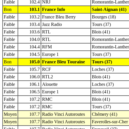
Faible
102.4
NRJ
Romorantin-Lanthen
Bon
103.1
France Info
Saint-Aignan (41)
Faible
103.2
France Bleu Berry
Bourges (18)
Faible
103.4
Jazz Radio
Tours (37)
Faible
103.6
RTL
Blois (41)
Faible
104.0
RTL
Romorantin-Lanthen
Faible
104.4
RFM
Romorantin-Lanthen
Faible
104.5
Europe 1
Tours (37)
Bon
105.0
France Bleu Touraine
Tours (37)
Faible
105.7
RCF
Loches (37)
Faible
106.0
RTL2
Blois (41)
Faible
106.1
Alouette
Loches (37)
Faible
106.5
Europe 1
Blois (41)
Faible
107.2
RMC
Blois (41)
Faible
107.2
RMC
Tours (37)
Moyen
107.7
Radio Vinci Autoroutes
Chémery (41)
Moyen
107.7
Radio Vinci Autoroutes
Faverolles-sur-Cher