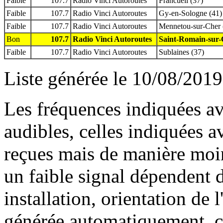
Faible
107.7
Radio Vinci Autoroutes
Francueil (37)
Faible
107.7
Radio Vinci Autoroutes
Gy-en-Sologne (41)
Faible
107.7
Radio Vinci Autoroutes
Mennetou-sur-Cher 
Bon
107.7
Radio Vinci Autoroutes
Saint-Romain-sur-
Faible
107.7
Radio Vinci Autoroutes
Sublaines (37)
Liste générée le 10/08/2019
Les fréquences indiquées av
audibles, celles indiquées 
reçues mais de manière moin
un faible signal dépendent d
installation, orientation de l
générée automatiquement, ce