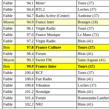
Faible
94.1
Mouv’
Tours (37)
Faible
94.4
RTL2
Loches (37)
Faible
94.7
Radio Active (Centre)
Amboise (37)
Moyen
94.9
France Inter
Bourges (18)
Faible
96.1
Virgin Radio
Tours (37)
Faible
97.0
France Musique
Le Mans (72)
Faible
97.2
Virgin Radio
Blois (41)
Bon
97.8
France Culture
Tours (37)
Faible
98.4
Forum
Blois (41)
Moyen
99.3
Sweet FM
Saint-Aignan (41)
Bon
99.9
France Inter
Tours (37)
Faible
100.4
RCF
Tours (37)
Faible
100.6
Fun Radio
Blois (41)
Faible
100.8
Vibration
Loches (37)
Faible
101.2
Nostalgie
Blois (41)
Faible
101.4
Forum
Romorantin-Lanthen
Faible
102.2
NRJ
Blois (41)