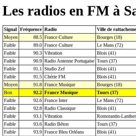
Les radios en FM à S
Signal
Fréquence
Radio
Ville de rattachem
Moyen
88.5
France Culture
Bourges (18)
Faible
89.0
France Culture
Le Mans (72)
Faible
90.3
Vibration
Blois (41)
Faible
90.9
Radio Antenne Portugaise
Tours (37)
Faible
91.1
Studio Zef
Blois (41)
Faible
91.5
Chérie FM
Blois (41)
Moyen
91.8
France Musique
Bourges (18)
Bon
92.2
France Musique
Tours (37)
Faible
92.6
France Inter
Le Mans (72)
Faible
92.8
Radio Classique
Blois (41)
Faible
93.1
Vibration
Romorantin-Lanthen
Faible
93.6
Radio Béton
Tours (37)
Faible
93.9
France Bleu Orléans
Blois (41)