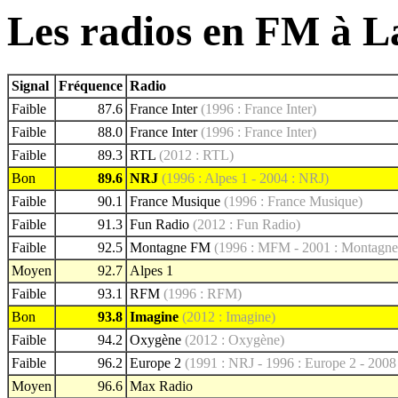
Les radios en FM à L
Signal
Fréquence
Radio
Faible
87.6
France Inter
(1996 : France Inter)
Faible
88.0
France Inter
(1996 : France Inter)
Faible
89.3
RTL
(2012 : RTL)
Bon
89.6
NRJ
(1996 : Alpes 1 - 2004 : NRJ)
Faible
90.1
France Musique
(1996 : France Musique)
Faible
91.3
Fun Radio
(2012 : Fun Radio)
Faible
92.5
Montagne FM
(1996 : MFM - 2001 : Montagn
Moyen
92.7
Alpes 1
Faible
93.1
RFM
(1996 : RFM)
Bon
93.8
Imagine
(2012 : Imagine)
Faible
94.2
Oxygène
(2012 : Oxygène)
Faible
96.2
Europe 2
(1991 : NRJ - 1996 : Europe 2 - 2008 
Moyen
96.6
Max Radio