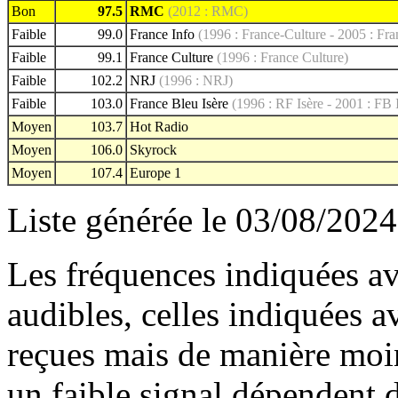
Bon
97.5
RMC
(2012 : RMC)
Faible
99.0
France Info
(1996 : France-Culture - 2005 : Fra
Faible
99.1
France Culture
(1996 : France Culture)
Faible
102.2
NRJ
(1996 : NRJ)
Faible
103.0
France Bleu Isère
(1996 : RF Isère - 2001 : FB 
Moyen
103.7
Hot Radio
Moyen
106.0
Skyrock
Moyen
107.4
Europe 1
Liste générée le 03/08/2024
Les fréquences indiquées av
audibles, celles indiquées 
reçues mais de manière moin
un faible signal dépendent d