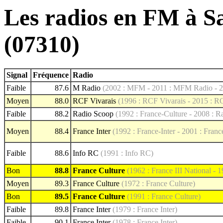
Les radios en FM à S
(07310)
Signal
Fréquence
Radio
Faible
87.6
M Radio
(2002 : MFM - 2011 : MFM Radio - 2
Moyen
88.0
RCF Vivarais
(1996 : RCF Vivarais - 2015 : 
Faible
88.2
Radio Scoop
(1992 : France-Culture - 2008 : R
Moyen
88.4
France Inter
(1992 : France-Inter - 2001 : France
Faible
88.6
Info RC
(1991 : Info RC)
Bon
88.8
France Culture
(1962 : France III National - 
Moyen
89.3
France Culture
(1972 : France Culture)
Bon
89.5
France Culture
(1991 : France Culture)
Faible
89.8
France Inter
(1979 : France Inter)
Faible
90.1
France Inter
(1978 : France Inter)