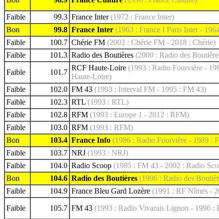
Faible
99.3
France Inter
(1972 : France Inter)
Bon
99.8
France Inter
(1963 : France I Paris Inter - 1964
Faible
100.7
Chérie FM
(2002 : Chérie FM - 2018 : Chérie)
Faible
101.3
Radio des Boutières
(2000 : Radio des Boutière
RCF Haute-Loire
(1993 : Radio Fourvière - 1
Faible
101.7
Haute-Loire)
Faible
102.0
FM 43
(1993 : Interval FM - 1995 : FM 43)
Faible
102.3
RTL
(1993 : RTL)
Faible
102.8
RFM
(1993 : Europe 1 - 2012 : RFM)
Faible
103.0
RFM
(1993 : RFM)
Bon
103.4
France Info
(1986 : Radio Fourvière - 1989 : F
Faible
103.7
NRJ
(1993 : NRJ)
Faible
104.0
Radio Scoop
(1985 : FM 43 - 2002 : Radio Scoo
Bon
104.6
Radio des Boutières
(1996 : Radio des Boutièr
Faible
104.9
France Bleu Gard Lozère
(1991 : RF Nîmes - 2
Faible
105.7
FM 43
(1993 : Radio Vivarais Lignon - 1996 :