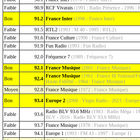
Faible
90.9
RCF Vivarais
(1991 : Radio Présence - 1996 : 
Bon
91.2
France Inter
(1996 : France Inter)
Faible
91.5
RTL2
(1993 : M 40 - 1995 : RTL2)
Faible
91.6
France Culture
(1996 : France Culture)
Faible
91.9
Fun Radio
(1993 : Fun Radio)
Faible
92.0
Fréquence 7
(1989 : Fréquence 7)
Bon
92.1
France Musique
(2001 : France Musique)
France Musique
(1961 : France III National/F
Bon
92.4
Haute-Fidélité - 1964 : France Musique)
Moyen
92.8
France Musique
(1972 : France Musique)
Bon
93.4
Europe 2
(2008 : Virgin Radio - 2023 : Europe
Radio BLV 93.6 MHz
(1983 : Radio Méga - 19
Faible
93.6
BLV - 2016 : Radio BLV 93.6 MHz)
Faible
93.7
France Musique
(1978 : France Musique)
Faible
94.1
Europe 1
(1993 : FM 43 - 1997 : Europe 1)