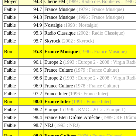
Moyen
94.3
Chérie FM
(1989 : Radio des Boutières - 1996 
Faible
94.7
France Musique
(1979 : France Musique)
Faible
94.8
France Musique
(1996 : France Musique)
Faible
94.9
Nostalgie
(1993 : Nostalgie)
Faible
95.3
Radio Classique
(2002 : Radio Classique)
Faible
95.7
Skyrock
(2002 : Skyrock)
Bon
95.8
France Musique
(1996 : France Musique)
Faible
96.1
Europe 2
(1993 : Europe 2 - 2008 : Virgin Radi
Faible
96.5
France Culture
(1979 : France Culture)
Faible
96.6
Europe 2
(1993 : Europe 2 - 2008 : Virgin Radi
Faible
96.9
France Culture
(1978 : France Culture)
Faible
97.2
France Inter
(1996 : France Inter)
Bon
98.0
France Inter
(1991 : France Inter)
Faible
98.2
Europe 1
(1996 : RMC - 2012 : Europe 1)
Faible
98.4
France Bleu Drôme-Ardèche
(1989 : RF Drôme
Faible
98.7
NRJ
(1993 : NRJ)
Bon
98.9
France Culture
(1996 : France Culture)