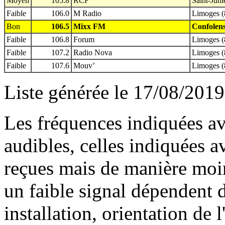
Moyen
105.8
RCF
Saint-Juni
Faible
106.0
M Radio
Limoges (
Bon
106.5
Mixx FM
Confolens
Faible
106.8
Forum
Limoges (
Faible
107.2
Radio Nova
Limoges (
Faible
107.6
Mouv’
Limoges (
Liste générée le 17/08/2019
Les fréquences indiquées av
audibles, celles indiquées 
reçues mais de manière moin
un faible signal dépendent d
installation, orientation de l