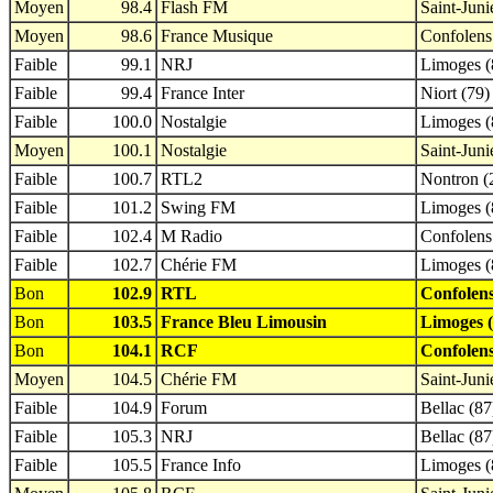
Moyen
98.4
Flash FM
Saint-Juni
Moyen
98.6
France Musique
Confolens
Faible
99.1
NRJ
Limoges (
Faible
99.4
France Inter
Niort (79)
Faible
100.0
Nostalgie
Limoges (
Moyen
100.1
Nostalgie
Saint-Juni
Faible
100.7
RTL2
Nontron (
Faible
101.2
Swing FM
Limoges (
Faible
102.4
M Radio
Confolens
Faible
102.7
Chérie FM
Limoges (
Bon
102.9
RTL
Confolens
Bon
103.5
France Bleu Limousin
Limoges (
Bon
104.1
RCF
Confolens
Moyen
104.5
Chérie FM
Saint-Juni
Faible
104.9
Forum
Bellac (87
Faible
105.3
NRJ
Bellac (87
Faible
105.5
France Info
Limoges (