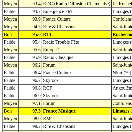
Moyen
93.4
RDC (Radio Diffusion Charentaise)
La Rochef
Faible
93.7
Emergence FM
Limoges (
Moyen
93.9
France Culture
Confolens
Moyen
94.5
Rire & Chansons
Saint-Juni
Bon
95.0
RTL
Rochecho
Faible
95.4
Radio Trouble Fête
Limoges (
Moyen
95.6
Europe 1
Saint-Juni
Faible
95.9
Radio Classique
Limoges (
Moyen
96.2
Forum
Saint-Juni
Faible
96.4
France Culture
Niort (79)
Faible
96.7
Skyrock
Limoges (
Faible
96.8
RCF
Angoulêm
Faible
96.9
Skyrock
Saint-Juni
Moyen
97.1
Forum
Confolens
Bon
97.5
France Musique
Limoges (
Moyen
98.0
RMC
Saint-Juni
Faible
98.2
Rire & Chansons
Limoges (