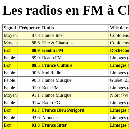
Les radios en FM à C
Signal
Fréquence
Radio
Ville de 
Moyen
87.8
France Inter
Confolens
Moyen
88.6
Rire & Chansons
Confolens
Bon
88.9
Kaolin FM
Rochecho
Faible
89.0
Beaub FM
Limoges (
Bon
89.5
France Culture
Limoges (
Faible
90.5
Sud Radio
Limoges (
Faible
90.8
France Musique
Guéret (2
Faible
91.0
Beur FM
Limoges (
Moyen
91.1
France Musique
Niort (79)
Faible
91.4
Radio FG
Limoges (
Bon
91.7
France Bleu Périgord
Limoges (
Faible
92.6
Alouette
Limoges (
Bon
93.0
France Inter
Limoges (