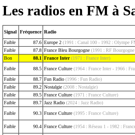
Les radios en FM à S
Signal
Fréquence
Radio
Faible
87.6
Europe 2
(1991 : Canal 100 - 1992 : Olympe FM
Faible
87.8
France Bleu Bourgogne
(1991 : RF Bourgogne
Bon
88.1
France Inter
(1971 : France Inter)
Faible
88.5
France Culture
(1964 : France Inter - 1966 : Fr
Faible
88.7
Fun Radio
(1996 : Fun Radio)
Faible
89.2
Nostalgie
(2008 : Nostalgie)
Faible
89.5
France Culture
(1971 : France Culture)
Faible
89.7
Jazz Radio
(2024 : Jazz Radio)
Faible
90.3
France Culture
(1995 : France Culture)
Faible
90.4
France Culture
(1954 : Réseau 1 - 1982 : Franc