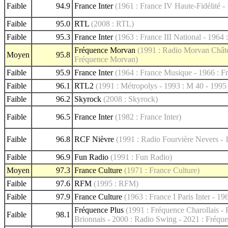
Faible
94.9
France Inter
(1961 : France IV Haute-Fidélité - 
Faible
95.0
RTL
(2008 : RTL)
Faible
95.3
France Inter
(1963 : France III National - 1964 
Fréquence Morvan
(1991 : Radio Morvan Châte
Moyen
95.8
Fréquence Morvan)
Faible
95.9
France Inter
(1964 : France Musique - 1966 : Fr
Faible
96.1
RTL2
(1991 : Métropolys - 1993 : M 40 - 1995
Faible
96.2
Skyrock
(2008 : Skyrock)
Faible
96.5
France Inter
(1982 : France Inter)
Faible
96.8
RCF Nièvre
(1991 : Radio Fourvière Nevers - 
Faible
96.9
Fun Radio
(1991 : Fun Radio)
Moyen
97.3
France Culture
(1971 : France Culture)
Faible
97.6
RFM
(1995 : RFM)
Faible
97.9
France Culture
(1963 : France I Paris Inter - 19
Fréquence Plus
(1991 : Fréquence Charollais -
Faible
98.1
Brionnais - 2000 : Radio Swing - 2021 : Fréque