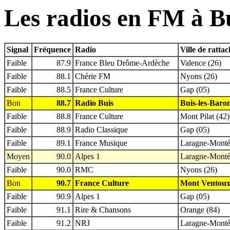
Les radios en FM à Bu
Signal
Fréquence
Radio
Ville de ratta
Faible
87.9
France Bleu Drôme-Ardèche
Valence (26)
Faible
88.1
Chérie FM
Nyons (26)
Faible
88.5
France Culture
Gap (05)
Bon
88.7
Radio Buis
Buis-les-Baron
Faible
88.8
France Culture
Mont Pilat (42)
Faible
88.9
Radio Classique
Gap (05)
Faible
89.1
France Musique
Laragne-Montég
Moyen
90.0
Alpes 1
Laragne-Montég
Faible
90.0
RMC
Nyons (26)
Bon
90.7
France Culture
Mont Ventoux
Faible
90.9
Alpes 1
Gap (05)
Faible
91.1
Rire & Chansons
Orange (84)
Faible
91.2
NRJ
Laragne-Montég