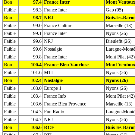
Bon
97.4
France Inter
Mont Ventoux
Faible
98.3
France Inter
Gap (05)
Bon
98.7
NRJ
Buis-les-Baron
Faible
99.0
France Culture
Marseille (13)
Faible
99.1
France Inter
Nyons (26)
Faible
99.6
NRJ
Dieulefit (26)
Faible
99.6
Nostalgie
Laragne-Montég
Faible
99.8
France Inter
Mont Pilat (42)
Bon
100.4
France Bleu Vaucluse
Mont Ventoux
Faible
101.6
MTI
Nyons (26)
Bon
102.4
Nostalgie
Nyons (26)
Faible
103.0
Europe 1
Nyons (26)
Faible
103.4
France Info
Mont Pilat (42)
Faible
103.6
France Bleu Provence
Marseille (13)
Faible
104.3
Fun Radio
Laragne-Montég
Faible
104.7
NRJ
Nyons (26)
Bon
106.6
RCF
Buis-les-Baron