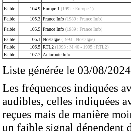
Faible
104.9
Europe 1
(1992 : Europe 1)
Faible
105.3
France Info
(1989 : France Info)
Faible
105.5
France Info
(1989 : France Info)
Faible
106.1
Nostalgie
(1993 : Nostalgie)
Faible
106.5
RTL2
(1993 : M 40 - 1995 : RTL2)
Faible
107.7
Autoroute Info
Liste générée le 03/08/2024
Les fréquences indiquées av
audibles, celles indiquées 
reçues mais de manière moin
un faible signal dépendent d