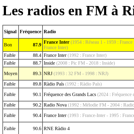
Les radios en FM à Ri
Signal
Fréquence
Radio
France Inter
(1954 : Réseau 1 - 1959 : France I
Bon
87.9
France Inter)
Faible
88.4
France Inter
(1992 : France Inter)
Faible
88.7
Inside
(2008 : Pic FM - 2018 : Inside)
Moyen
89.3
NRJ
(1993 : 32 FM - 1998 : NRJ)
Faible
89.8
Ràdio País
(1992 : Ràdio País)
Faible
90.1
Fréquence des Grands Lacs
(2024 : Fréquence 
Faible
90.2
Radio Nova
(1992 : Mélodie FM - 2004 : Radi
Faible
90.4
France Inter
(1993 : France-Inter - 1995 : France
Faible
90.6
RNE Ràdio 4