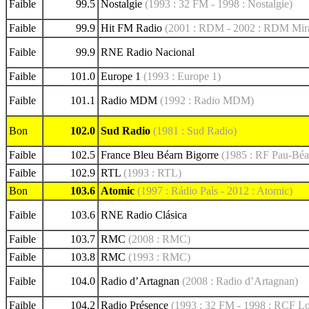
Faible
99.5
Nostalgie
(1993 : 32 FM - 1998 : Nostalgie)
Faible
99.9
Hit FM Radio
(2001 : RDM - 2002 : RDM Miran
Faible
99.9
RNE Radio Nacional
Faible
101.0
Europe 1
(1993 : Europe 1)
Faible
101.1
Radio MDM
(1992 : Radio MDM)
Bon
102.0
Sud Radio
(1981 : Sud Radio)
Faible
102.5
France Bleu Béarn Bigorre
(1985 : RF Pau-Béa
Faible
102.9
RTL
(1993 : RTL)
Bon
103.6
Atomic
(1997 : Rádio Paìs - 2012 : Atomic)
Faible
103.6
RNE Radio Clásica
Faible
103.7
RMC
(2008 : RMC)
Faible
103.8
RMC
(1993 : RMC)
Faible
104.0
Radio d’Artagnan
(2008 : Radio d’Artagnan)
Faible
104.2
Radio Présence
(1993 : 32 FM - 1998 : RCF Lo