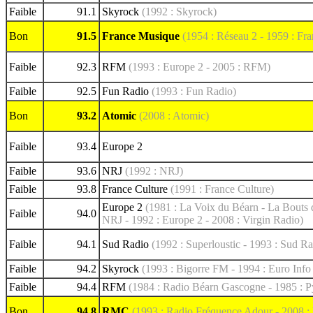
Faible
91.1
Skyrock
(1992 : Skyrock)
Bon
91.5
France Musique
(1954 : Réseau 2 - 1959 : Fr
Faible
92.3
RFM
(1993 : Europe 2 - 2005 : RFM)
Faible
92.5
Fun Radio
(1993 : Fun Radio)
Bon
93.2
Atomic
(2008 : Atomic)
Faible
93.4
Europe 2
Faible
93.6
NRJ
(1992 : NRJ)
Faible
93.8
France Culture
(1991 : France Culture)
Europe 2
(1981 : La Voix du Béarn - La Bouts 
Faible
94.0
NRJ - 1992 : Europe 2 - 2008 : Virgin Radio)
Faible
94.1
Sud Radio
(1992 : Superloustic - 1993 : Sud Ra
Faible
94.2
Skyrock
(1993 : Bigorre FM - 1994 : Euro Inf
Faible
94.4
RFM
(1984 : Radio Béarn Gascogne - 1985 : P
Bon
94.8
RMC
(1993 : Radio Fréquence Adour - 2008 