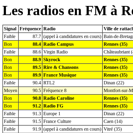
Les radios en FM à R
Signal
Fréquence
Radio
Ville de ratta
Faible
87.7
(appel à candidatures en cours)
Bain-de-Bretag
Bon
88.4
Radio Campus
Rennes (35)
Faible
88.6
Virgin Radio
Châteaubriant (
Bon
88.9
Skyrock
Rennes (35)
Bon
89.5
Rire & Chansons
Rennes (35)
Bon
89.9
France Musique
Rennes (35)
Faible
90.4
RTL2
Dinan (22)
Moyen
90.5
Fréquence 8
Montfort-sur-M
Bon
90.8
Radio Caroline
Rennes (35)
Bon
91.2
Radio FG
Rennes (35)
Faible
91.3
Europe 1
Dinan (22)
Faible
91.5
France Culture
Caen (14)
Faible
91.9
(appel à candidatures en cours)
Vitré (35)