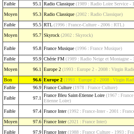
Faible
95.1
Radio Classique
(1989 : Radio Loire Service - 
Moyen
95.3
Radio Classique
(2002 : Radio Classique)
Faible
95.5
RTL
(1996 : France-Culture - 2006 : RTL)
Moyen
95.7
Skyrock
(2002 : Skyrock)
Faible
95.8
France Musique
(1996 : France Musique)
Faible
95.9
Chérie FM
(1989 : Radio Neige et Montagne - 
Moyen
96.1
Europe 2
(1993 : Europe 2 - 2008 : Virgin Radi
Bon
96.6
Europe 2
(1993 : Europe 2 - 2008 : Virgin Rad
Faible
96.9
France Culture
(1978 : France Culture)
France Bleu Saint-Etienne Loire
(1967 : France
Faible
97.1
Etienne Loire)
Faible
97.4
France Inter
(1992 : France-Inter - 2001 : France
Moyen
97.6
France Inter
(2021 : France Inter)
Faible
97.9
France Inter
(1988 : France Culture - 1993 : Fra