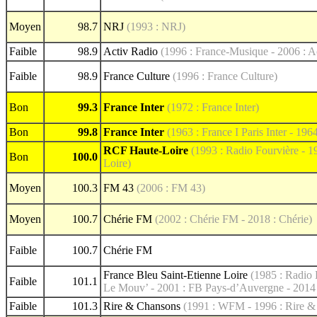
Moyen
98.7
NRJ
(1993 : NRJ)
Faible
98.9
Activ Radio
(1996 : France-Musique - 2006 : A
Faible
98.9
France Culture
(1996 : France Culture)
Bon
99.3
France Inter
(1972 : France Inter)
Bon
99.8
France Inter
(1963 : France I Paris Inter - 1964
RCF Haute-Loire
(1993 : Radio Fourvière - 
Bon
100.0
Loire)
Moyen
100.3
FM 43
(2006 : FM 43)
Moyen
100.7
Chérie FM
(2002 : Chérie FM - 2018 : Chérie)
Faible
100.7
Chérie FM
France Bleu Saint-Etienne Loire
(1985 : Radio
Faible
101.1
Le Mouv’ - 2001 : FB Pays-d’Auvergne - 2014 
Faible
101.3
Rire & Chansons
(1991 : WFM - 1996 : Rire &