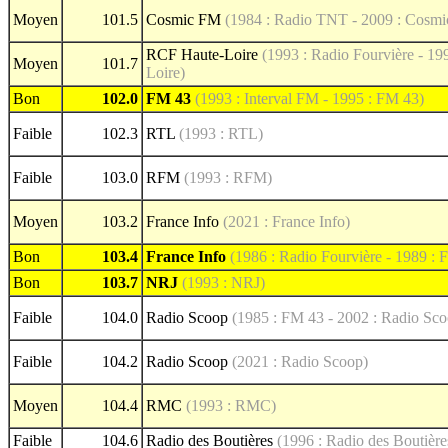
Moyen
101.5
Cosmic FM
(1984 : Radio TNT - 2009 : Cosm
RCF Haute-Loire
(1993 : Radio Fourvière - 1
Moyen
101.7
Loire)
Bon
102.0
FM 43
(1993 : Interval FM - 1995 : FM 43)
Faible
102.3
RTL
(1993 : RTL)
Faible
103.0
RFM
(1993 : RFM)
Moyen
103.2
France Info
(2021 : France Info)
Bon
103.4
France Info
(1986 : Radio Fourvière - 1989 : F
Bon
103.7
NRJ
(1993 : NRJ)
Faible
104.0
Radio Scoop
(1985 : FM 43 - 2002 : Radio Scoo
Faible
104.2
Radio Scoop
(2021 : Radio Scoop)
Moyen
104.4
RMC
(1993 : RMC)
Faible
104.6
Radio des Boutières
(1996 : Radio des Boutière