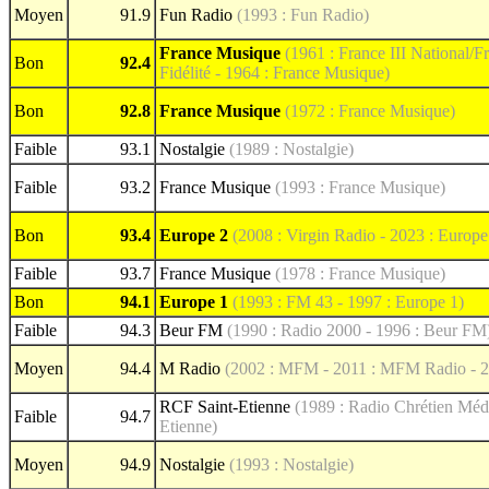
Moyen
91.9
Fun Radio
(1993 : Fun Radio)
France Musique
(1961 : France III National/F
Bon
92.4
Fidélité - 1964 : France Musique)
Bon
92.8
France Musique
(1972 : France Musique)
Faible
93.1
Nostalgie
(1989 : Nostalgie)
Faible
93.2
France Musique
(1993 : France Musique)
Bon
93.4
Europe 2
(2008 : Virgin Radio - 2023 : Europe
Faible
93.7
France Musique
(1978 : France Musique)
Bon
94.1
Europe 1
(1993 : FM 43 - 1997 : Europe 1)
Faible
94.3
Beur FM
(1990 : Radio 2000 - 1996 : Beur FM
Moyen
94.4
M Radio
(2002 : MFM - 2011 : MFM Radio - 2
RCF Saint-Etienne
(1989 : Radio Chrétien Médi
Faible
94.7
Etienne)
Moyen
94.9
Nostalgie
(1993 : Nostalgie)