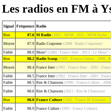
Les radios en FM à Y
Signal
Fréquence
Radio
Bon
87.6
M Radio
(2002 : MFM - 2011 : MFM Radio - 
Moyen
87.9
Radio Craponne
(2008 : Radio Craponne)
Faible
88.0
Mouv’
(1984 : France Inter - 2013 : Le Mouv’ 
Bon
88.2
Radio Scoop
(1992 : France-Culture - 2008 : 
Moyen
88.4
France Inter
(1992 : France-Inter - 2001 : France
Faible
88.5
France Inter
(1992 : France-Inter - 2001 : France
Faible
88.5
Rire & Chansons
(1996 : France-Culture - 200
Faible
88.6
Rire & Chansons
(2021 : Rire & Chansons)
Bon
88.8
France Culture
(1962 : France III National - 
Faible
88.9
France Culture
(1993 : France Culture)